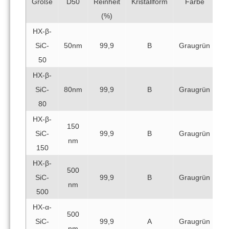
Reinheit
Größe
D50
Kristallform
Farbe
(%)
HX-β-
SiC-
50nm
99,9
B
Graugrün
50
HX-β-
SiC-
80nm
99,9
B
Graugrün
80
HX-β-
150
SiC-
99,9
B
Graugrün
nm
150
HX-β-
500
SiC-
99,9
B
Graugrün
nm
500
HX-α-
500
SiC-
99,9
A
Graugrün
nm