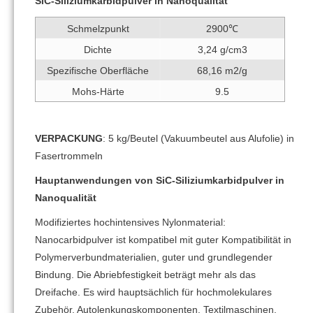
SiC-Siliziumkarbidpulver in Nanoqualität
Schmelzpunkt
2900℃
Dichte
3,24 g/cm3
Spezifische Oberfläche
68,16 m2/g
Mohs-Härte
9.5
VERPACKUNG
: 5 kg/Beutel (Vakuumbeutel aus Alufolie) in
Fasertrommeln
Hauptanwendungen von SiC-Siliziumkarbidpulver in
Nanoqualität
Modifiziertes hochintensives Nylonmaterial:
Nanocarbidpulver ist kompatibel mit guter Kompatibilität in
Polymerverbundmaterialien, guter und grundlegender
Bindung. Die Abriebfestigkeit beträgt mehr als das
Dreifache. Es wird hauptsächlich für hochmolekulares
Zubehör, Autolenkungskomponenten, Textilmaschinen,