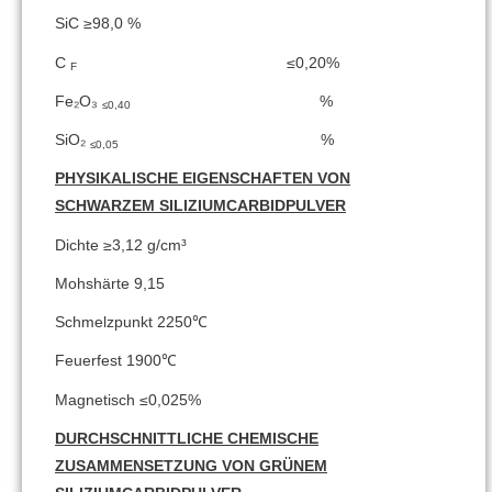
SiC ≥98,0 %
C
≤0,20%
F
Fe₂O₃
%
≤0,40
SiO₂
%
≤0,05
PHYSIKALISCHE EIGENSCHAFTEN VON
SCHWARZEM SILIZIUMCARBIDPULVER
Dichte ≥3,12 g/cm³
Mohshärte 9,15
Schmelzpunkt 2250℃
Feuerfest 1900℃
Magnetisch ≤0,025%
DURCHSCHNITTLICHE CHEMISCHE
ZUSAMMENSETZUNG VON GRÜNEM