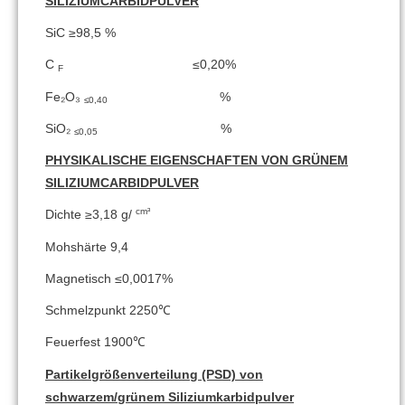
SILIZIUMCARBIDPULVER
SiC ≥98,5 %
C
≤0,20%
F
Fe₂O₃
%
≤0,40
SiO₂
%
≤0,05
PHYSIKALISCHE EIGENSCHAFTEN VON GRÜNEM
SILIZIUMCARBIDPULVER
cm³
Dichte ≥3,18 g/
Mohshärte 9,4
Magnetisch ≤0,0017%
Schmelzpunkt 2250℃
Feuerfest 1900℃
Partikelgrößenverteilung (PSD) von
schwarzem/grünem Siliziumkarbidpulver