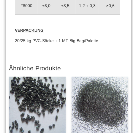
#8000
≤6,0
≤3,5
1,2 ± 0,3
≥0,6
VERPACKUNG
20/25 kg PVC-Säcke + 1 MT Big Bag/Palette
Ähnliche Produkte