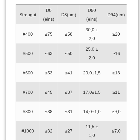
D0
D50
Streugut
D3(um)
D94(um)
(eins)
(eins)
30,0 ±
#400
≤75
≤58
≥20
2,0
25,0 ±
#500
≤63
≤50
≥16
2,0
#600
≤53
≤41
20,0±1,5
≥13
#700
≤45
≤37
17,0±1,5
≥11
#800
≤38
≤31
14,0±1,0
≥9,0
11,5 ±
#1000
≤32
≤27
≥7,0
1,0