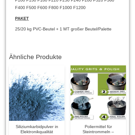
F100 F150 F180 F220 F230 F240 F280 F320 F360
F400 F500 F600 F800 F1000 F1200
PAKET
25/20 kg PVC-Beutel + 1 MT großer Beutel/Palette
Ähnliche Produkte
Siliziumkarbidpulver in
Poliermittel für
Elektronikqualität
Steintrommeln –