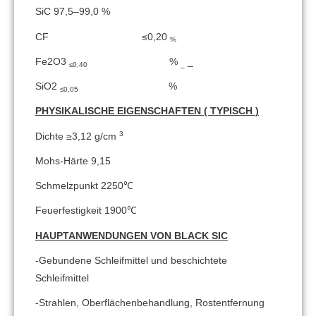
SiC 97,5–99,0 %
CF
≤0,20
%
Fe2O3
%
_
≤0,40
_
SiO2
%
≤0,05
PHYSIKALISCHE EIGENSCHAFTEN
(
TYPISCH
)
3
Dichte ≥3,12 g/cm
Mohs-Härte 9,15
Schmelzpunkt 2250℃
Feuerfestigkeit 1900℃
HAUPTANWENDUNGEN VON BLACK SIC
-Gebundene Schleifmittel und beschichtete
Schleifmittel
-Strahlen, Oberflächenbehandlung, Rostentfernung