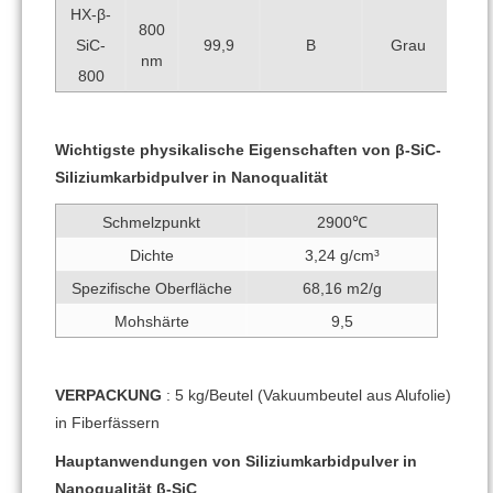
HX-β-
800
SiC-
99,9
B
Grau
nm
800
Wichtigste physikalische Eigenschaften von β-SiC-
Siliziumkarbidpulver in Nanoqualität
Schmelzpunkt
2900℃
Dichte
3,24 g/cm³
Spezifische Oberfläche
68,16 m2/g
Mohshärte
9,5
VERPACKUNG
: 5 kg/Beutel (Vakuumbeutel aus Alufolie)
in Fiberfässern
Hauptanwendungen von Siliziumkarbidpulver in
Nanoqualität β-SiC