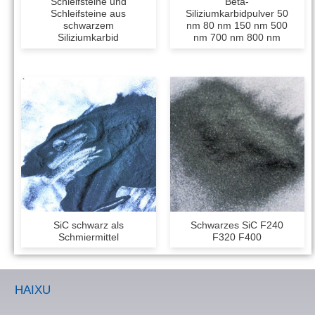
Schleifsteine ​​und
Beta-
Schleifsteine ​​aus
Siliziumkarbidpulver 50
schwarzem
nm 80 nm 150 nm 500
Siliziumkarbid
nm 700 nm 800 nm
SiC schwarz als
Schwarzes SiC F240
Schmiermittel
F320 F400
HAIXU