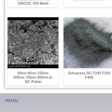
180/220, 500 Mesh
50nm 80nm 150nm
Schwarzes SiC F240 F320
500nm 700nm 800nm ​​β-
F400
SiC-Pulver
HAIXU