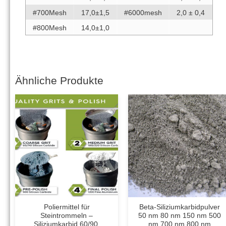
#700Mesh
17,0±1,5
#6000mesh
2,0 ± 0,4
#800Mesh
14,0±1,0
Ähnliche Produkte
Poliermittel für
Beta-Siliziumkarbidpulver
Steintrommeln –
50 nm 80 nm 150 nm 500
Siliziumkarbid 60/90,
nm 700 nm 800 nm