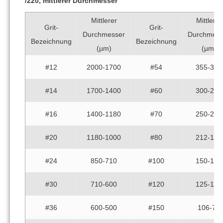
/220, mittlerer Durchmesser
Mittlerer
Mittlerer
Grit-
Grit-
Durchmesser
Durchmess
Bezeichnung
Bezeichnung
(µm)
(µm)
#12
2000-1700
#54
355-300
#14
1700-1400
#60
300-250
#16
1400-1180
#70
250-212
#20
1180-1000
#80
212-180
#24
850-710
#100
150-125
#30
710-600
#120
125-106
#36
600-500
#150
106-75