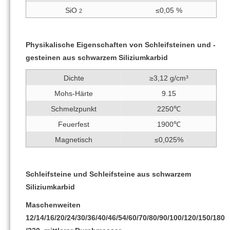
SiO
≤0,05 %
2
Physikalische Eigenschaften von Schleifsteinen und -
gesteinen aus schwarzem Siliziumkarbid
Dichte
≥3,12 g/cm³
Mohs-Härte
9.15
Schmelzpunkt
2250℃
Feuerfest
1900℃
Magnetisch
≤0,025%
Schleifsteine ​​und Schleifsteine ​​aus schwarzem
Siliziumkarbid
Maschenweiten
12/14/16/20/24/30/36/40/46/54/60/70/80/90/100/120/150/180