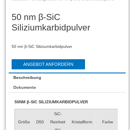
50 nm β-SiC
Siliziumkarbidpulver
50 nm β-SiC Siliziumkarbidpulver
ANGEBOT ANFORDERN
Beschreibung
Dokumente
50NM β-SIC SILIZIUMKARBIDPULVER
SiC-
Reinheit
Größe
D50
Kristallform
Farbe
(%)