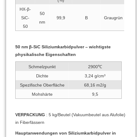
HX-β-
50
SiC-
99,9
B
Graugrün
nm
50
50 nm β-SiC Siliziumkarbidpulver – wichtigste
physikalische Eigenschaften
Schmelzpunkt
2900℃
Dichte
3,24 g/cm³
Spezifische Oberfläche
68,16 m2/g
Mohshärte
9,5
VERPACKUNG
: 5 kg/Beutel (Vakuumbeutel aus Alufolie)
in Fiberfässern
Hauptanwendungen von Siliziumkarbidpulver in