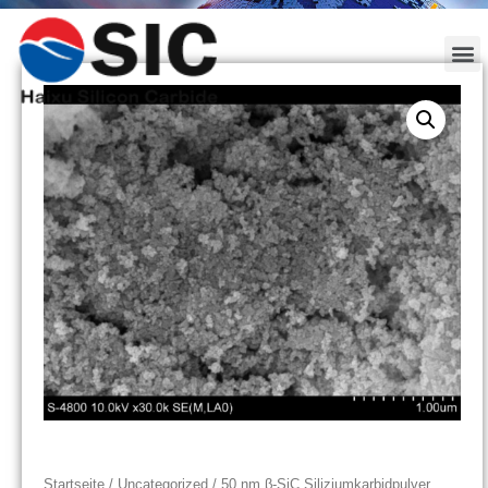
Startseite
/
Uncategorized
/ 50 nm β-SiC Siliziumkarbidpulver