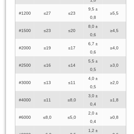
9,5 ±
#1200
≤27
≤23
≥5,5
0,8
8,0 ±
#1500
≤23
≤20
≥4,5
0,6
6,7 ±
#2000
≤19
≤17
≥4,0
0,6
5,5 ±
#2500
≤16
≤14
≥3,0
0,5
4,0 ±
#3000
≤13
≤11
≥2,0
0,5
3,0 ±
#4000
≤11
≤8,0
≥1,8
0,4
2,0 ±
#6000
≤8,0
≤5,0
≥0,8
0,4
1,2 ±