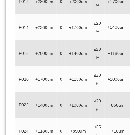
F012
+2800um
0
+2000um
+1700um
%
≤20
≥
+1400um
F014
+2360um
0
+1700um
%
≤20
≥
F016
+2000um
0
+1400um
+1180um
%
≤20
≥
F020
+1700um
0
+1180um
+1000um
%
≤20
≥
F022
+1400um
0
+1000um
+850um
%
≤25
≥
F024
+1180um
0
+850um
+710um