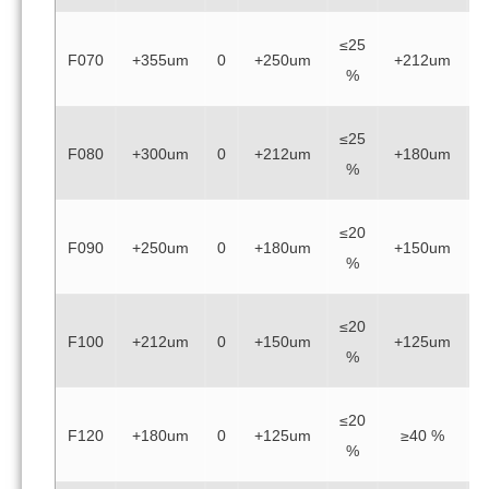
≤25
≥
F070
+355um
0
+250um
+212um
%
≤25
≥
F080
+300um
0
+212um
+180um
%
≤20
≥
F090
+250um
0
+180um
+150um
%
≤20
≥
F100
+212um
0
+150um
+125um
%
≤20
≥
F120
+180um
0
+125um
≥40 %
%