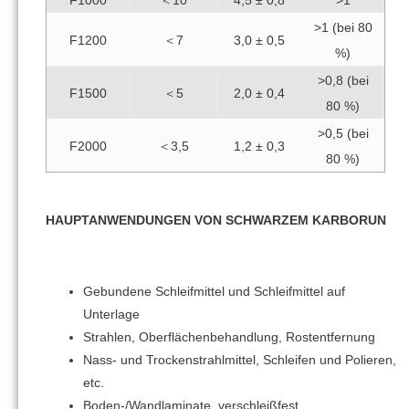
F1000
＜10
4,5 ± 0,8
>1
>1 (bei 80
F1200
＜7
3,0 ± 0,5
%)
>0,8 (bei
F1500
＜5
2,0 ± 0,4
80 %)
>0,5 (bei
F2000
＜3,5
1,2 ± 0,3
80 %)
HAUPTANWENDUNGEN VON SCHWARZEM KARBORUN
Gebundene Schleifmittel und Schleifmittel auf
Unterlage
Strahlen, Oberflächenbehandlung, Rostentfernung
Nass- und Trockenstrahlmittel, Schleifen und Polieren,
etc.
Boden-/Wandlaminate, verschleißfest