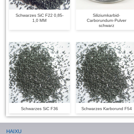
Schwarzes SiC F22 0,85-
Siliziumkarbid-
1,0 MM
Carborundum-Pulver
schwarz
Schwarzes SiC F36
Schwarzes Karborund F54
HAIXU