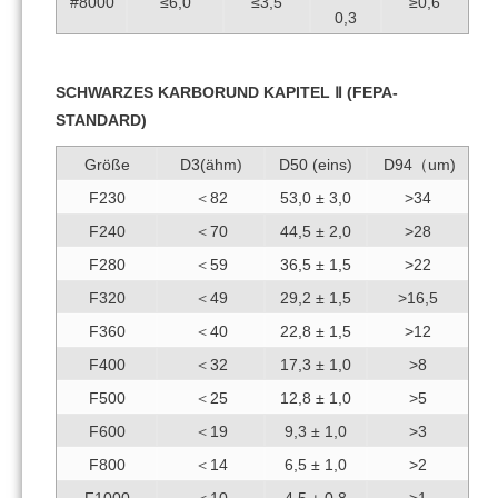
#8000
≤6,0
≤3,5
≥0,6
0,3
SCHWARZES KARBORUND KAPITEL Ⅱ (FEPA-
STANDARD)
Größe
D3(ähm)
D50 (eins)
D94（um)
F230
＜82
53,0 ± 3,0
>34
F240
＜70
44,5 ± 2,0
>28
F280
＜59
36,5 ± 1,5
>22
F320
＜49
29,2 ± 1,5
>16,5
F360
＜40
22,8 ± 1,5
>12
F400
＜32
17,3 ± 1,0
>8
F500
＜25
12,8 ± 1,0
>5
F600
＜19
9,3 ± 1,0
>3
F800
＜14
6,5 ± 1,0
>2