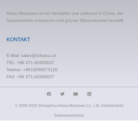
Haixu Abrasives ist ein Hersteller und Lieferant in China, der
hauptsächlich schwarzes und grünes Siliziumkarbid herstellt
KONTAKT
E-Mail:
sales@zzhaixu.cn
TEL:
+86 371-60305637
Telefon: +8615838373120
FAX: +86 371-60305637
© 2009-2020 Zhengzhou Haixu Abrasives Co., Ltd. Urheberrecht
Seitenverzeichnis