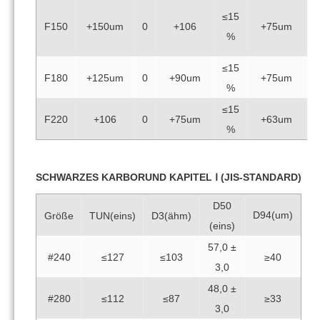
≤15
≥
F150
+150um
0
+106
+75um
%
≤15
F180
+125um
0
+90um
+75um
%
≤15
F220
+106
0
+75um
+63um
%
SCHWARZES KARBORUND KAPITEL Ⅰ (JIS-STANDARD)
D50
D94(um)
Größe
TUN(eins)
D3(ähm)
(eins)
57,0 ±
#240
≤127
≤103
≥40
3,0
48,0 ±
#280
≤112
≤87
≥33
3,0