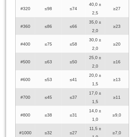
40,0 ±
#320
≤98
≤74
≥27
2,5
35,0 ±
#360
≤86
≤66
≥23
2,0
30,0 ±
#400
≤75
≤58
≥20
2,0
25,0 ±
#500
≤63
≤50
≥16
2,0
20,0 ±
#600
≤53
≤41
≥13
1,5
17,0 ±
#700
≤45
≤37
≥11
1,5
14,0 ±
#800
≤38
≤31
≥9,0
1,0
11,5 ±
#1000
≤32
≤27
≥7,0
1,0