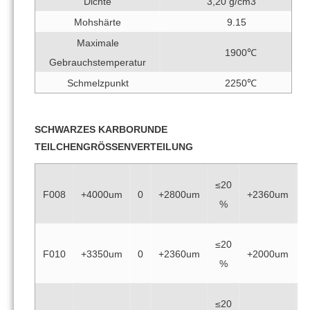
Dichte
3,20 g/cm3
Mohshärte
9.15
Maximale
1900℃
Gebrauchstemperatur
Schmelzpunkt
2250℃
SCHWARZES KARBORUNDE
TEILCHENGRÖSSENVERTEILUNG
≤20
≥
F008
+4000um
0
+2800um
+2360um
%
≤20
≥
F010
+3350um
0
+2360um
+2000um
%
≤20
≥