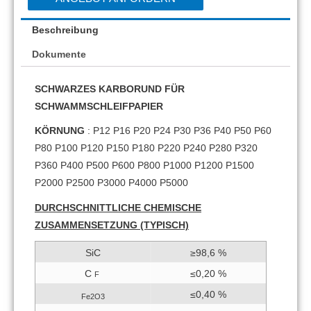
Beschreibung
Dokumente
SCHWARZES KARBORUND FÜR
SCHWAMMSCHLEIFPAPIER
KÖRNUNG
: P12 P16 P20 P24 P30 P36 P40 P50 P60
P80 P100 P120 P150 P180 P220 P240 P280 P320
P360 P400 P500 P600 P800 P1000 P1200 P1500
P2000 P2500 P3000 P4000 P5000
DURCHSCHNITTLICHE CHEMISCHE
ZUSAMMENSETZUNG (TYPISCH)
SiC
≥98,6 %
C
≤0,20 %
F
≤0,40 %
Fe2O3