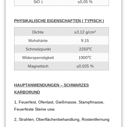
SiO
≤0,05 %
2
PHYSIKALISCHE
EIGENSCHAFTEN (
TYPISCH
)
Dichte
≥3,12 g/cm³
Mohshärte
9.15
Schmelzpunkt
2250℃
Widerspenstigkeit
1900℃
Magnetisch
≤0,025 %
HAUPTANWENDUNGEN – SCHWARZES
KARBORUND
1, Feuerfest, Ofenlast, Gießmasse, Stampfmasse,
Feuerfeste Steine ​​usw.
2, Strahlen, Oberflächenbehandlung, Rostentfernung