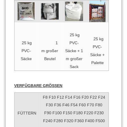
25 kg
25 kg
PVC-
25 kg
1
PVC-
Säcke + 1
PVC-
m großer
Säcke +
m großer
Säcke
Beutel
Palette
Sack
VERFÜGBARE GRÖSSEN
F8 F10 F12 F14 F16 F20 F22 F24
F30 F36 F46 F54 F60 F70 F80
F90 F100 F150 F180 F220 F230
FÜTTERN
F240 F280 F320 F360 F400 F500