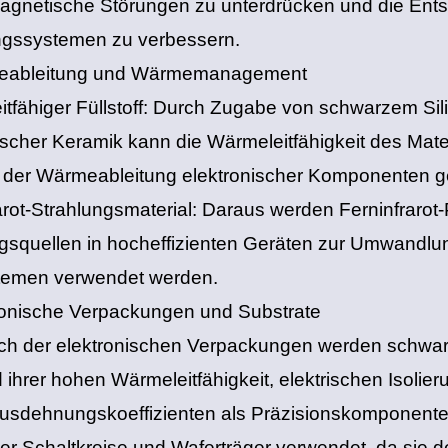
agnetische Störungen zu unterdrücken und die Ents
ngssystemen zu verbessern.
eableitung und Wärmemanagement
itfähiger Füllstoff‌: Durch Zugabe von schwarzem Sil
ischer Keramik kann die Wärmeleitfähigkeit des Mate
 der Wärmeableitung elektronischer Komponenten g
rarot-Strahlungsmaterial‌: Daraus werden Ferninfrarot-P
gsquellen in hocheffizienten Geräten zur Umwandl
temen verwendet werden.
ronische Verpackungen und Substrate
ch der elektronischen Verpackungen werden schwar
 ihrer hohen Wärmeleitfähigkeit, elektrischen Isolier
sdehnungskoeffizienten als Präzisionskomponenten
rter Schaltkreise und Waferträger verwendet, da sie