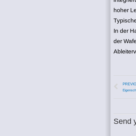
hoher Le
Typisch
In der H
der Wafe
Ableiter
PREVI
Eigensch
Send y