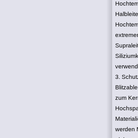
‌Hochtem
Halbleit
Hochtemp
extreme
‌Suprale
Silizium
verwend
3. Schut
‌Blitzab
zum Kern
Hochspa
‌Materia
werden M