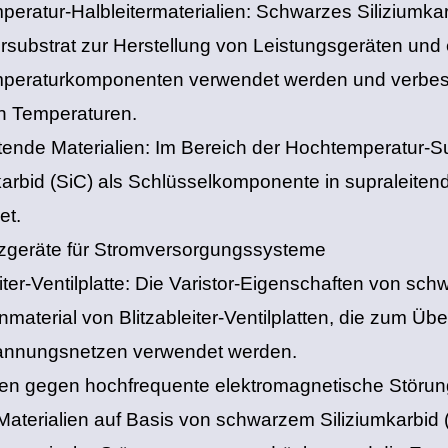
peratur-Halbleitermaterialien‌: Schwarzes Siliziumka
ersubstrat zur Herstellung von Leistungsgeräten und
eraturkomponenten verwendet werden und verbesser
n Temperaturen.
itende Materialien‌: Im Bereich der Hochtemperatur-
karbid (SiC) als Schlüsselkomponente in supraleite
et.
zgeräte für Stromversorgungssysteme
leiter-Ventilplatte‌: Die Varistor-Eigenschaften von 
material von Blitzableiter-Ventilplatten, die zum 
nnungsnetzen verwendet werden.
lien gegen hochfrequente elektromagnetische Störun
aterialien auf Basis von schwarzem Siliziumkarbid