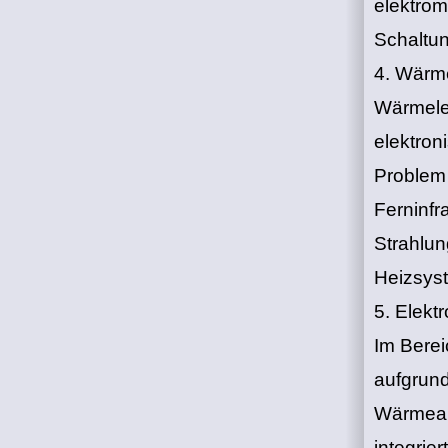
elektrom
Schaltu
4. Wärm
‌Wärmele
elektron
Problem
‌Ferninf
Strahlun
Heizsys
5. Elekt
Im Berei
aufgrund
Wärmeau
integrie