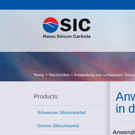
Home
>
Nachrichten
>
Anwendung von schwarzem Silizium
Anw
Products
in 
Schwarzes Siliziumkarbid
Grünes Siliziumkarbid
Anwendun