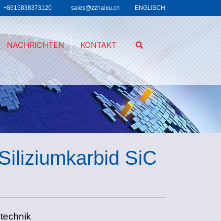
+8615838373120
sales@zzhaixu.cn
ENGLISCH
NACHRICHTEN
KONTAKT
iliziumkarbid SiC
technik