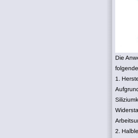
Die Anwe
folgende
1. Herst
Aufgrund
Silizium
Widersta
Arbeits
2. Halbl